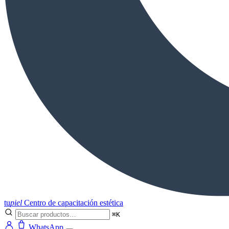
tu
piel
Centro de capacitación estética
⌘K
WhatsApp