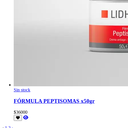
Sin stock
FÓRMULA PEPTISOMAS x50gr
$36000
‹
1
2
›