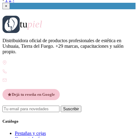
×
tu
piel
Distribuidora oficial de productos profesionales de estética en
Ushuaia, Tierra del Fuego. +29 marcas, capacitaciones y salón
propio.
Gdor. Pedro Godoy 25, V9410 Ushuaia, Tierra del Fuego
WhatsApp +54 9 2901 47-1630
contacto@esteticatupiel.com.ar
Dejá tu reseña en Google
Suscribir
Catálogo
Pestañas y cejas