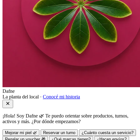
Dafne
La planta del local ·
Conocé mi historia
¡Hola! Soy Dafne 🌿 Te puedo orientar sobre productos, turnos,
activos y más. ¿Por dónde empezamos?
Mejorar mi piel 🌿
Reservar un turno
¿Cuánto cuesta un servicio?
Regalar un voucher 🎁
¿Qué marcas tienen?
¿Hacen envíos?