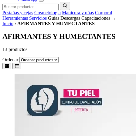
Pestañas y cejas
Cosmetología
Manicura y uñas
Corporal
Herramientas
Servicios
Guías
Descargas
Capacitaciones →
Inicio
›
AFIRMANTES Y HUMECTANTES
AFIRMANTES Y HUMECTANTES
13 productos
Ordenar