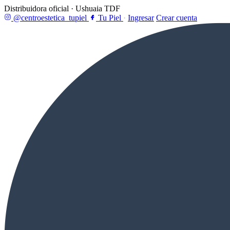
Distribuidora oficial · Ushuaia TDF
@centroestetica_tupiel
Tu Piel
·
Ingresar
Crear cuenta