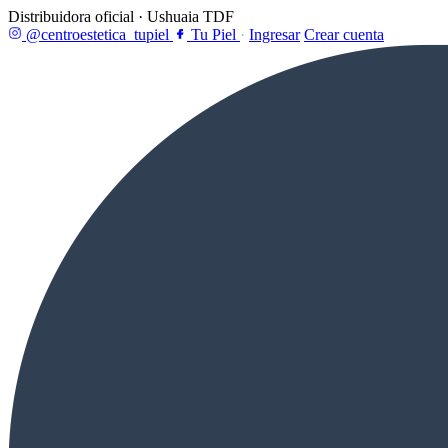
Distribuidora oficial · Ushuaia TDF
@centroestetica_tupiel
Tu Piel
·
Ingresar
Crear cuenta