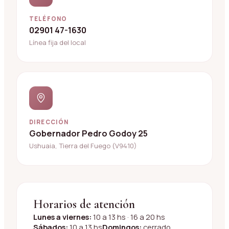
TELÉFONO
02901 47-1630
Línea fija del local
DIRECCIÓN
Gobernador Pedro Godoy 25
Ushuaia, Tierra del Fuego (V9410)
Horarios de atención
Lunes a viernes:
10 a 13 hs · 16 a 20 hs
Sábados:
10 a 13 hs
Domingos:
cerrado