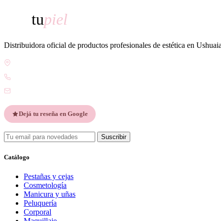
tu
piel
Distribuidora oficial de productos profesionales de estética en Ushuai
Gdor. Pedro Godoy 25, V9410 Ushuaia, Tierra del Fuego
WhatsApp +54 9 2901 47-1630
contacto@esteticatupiel.com.ar
Dejá tu reseña en Google
Suscribir
Catálogo
Pestañas y cejas
Cosmetología
Manicura y uñas
Peluquería
Corporal
Maquillaje