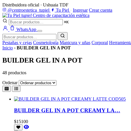
Distribuidora oficial · Ushuaia TDF
@centroestetica_tupiel
Tu Piel
·
Ingresar
Crear cuenta
tu
piel
Centro de capacitación estética
⌘K
WhatsApp
Pestañas y cejas
Cosmetología
Manicura y uñas
Corporal
Herramient
Inicio
›
BUILDER GEL IN A POT
BUILDER GEL IN A POT
48 productos
Ordenar
BUILDER GEL IN A POT CREAMY LA…
$15100