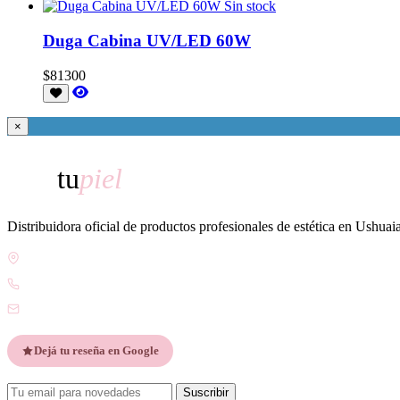
Sin stock
Duga Cabina UV/LED 60W
$81300
×
tu
piel
Distribuidora oficial de productos profesionales de estética en Ushuai
Gdor. Pedro Godoy 25, V9410 Ushuaia, Tierra del Fuego
WhatsApp +54 9 2901 47-1630
contacto@esteticatupiel.com.ar
Dejá tu reseña en Google
Suscribir