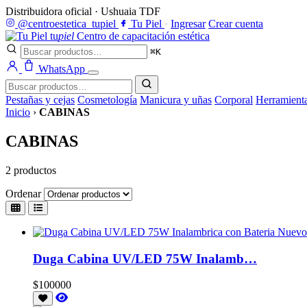
Distribuidora oficial · Ushuaia TDF
@centroestetica_tupiel
Tu Piel
·
Ingresar
Crear cuenta
tu
piel
Centro de capacitación estética
⌘K
WhatsApp
Pestañas y cejas
Cosmetología
Manicura y uñas
Corporal
Herramient
Inicio
›
CABINAS
CABINAS
2 productos
Ordenar
Nuevo
Duga Cabina UV/LED 75W Inalamb…
$100000