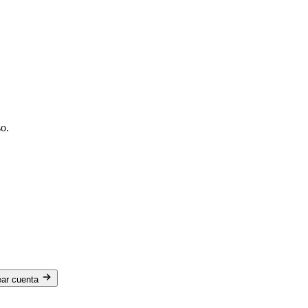
so.
ear cuenta