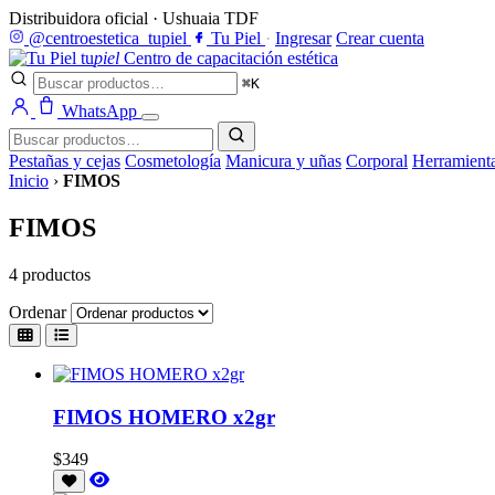
Distribuidora oficial · Ushuaia TDF
@centroestetica_tupiel
Tu Piel
·
Ingresar
Crear cuenta
tu
piel
Centro de capacitación estética
⌘K
WhatsApp
Pestañas y cejas
Cosmetología
Manicura y uñas
Corporal
Herramient
Inicio
›
FIMOS
FIMOS
4 productos
Ordenar
FIMOS HOMERO x2gr
$349