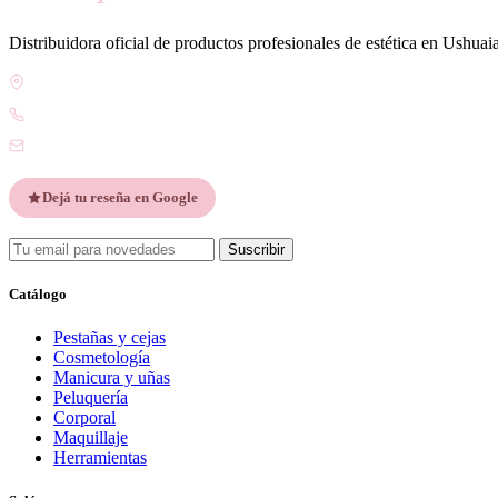
Distribuidora oficial de productos profesionales de estética en Ushuai
Gdor. Pedro Godoy 25, V9410 Ushuaia, Tierra del Fuego
WhatsApp +54 9 2901 47-1630
contacto@esteticatupiel.com.ar
Dejá tu reseña en Google
Suscribir
Catálogo
Pestañas y cejas
Cosmetología
Manicura y uñas
Peluquería
Corporal
Maquillaje
Herramientas