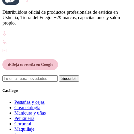
Distribuidora oficial de productos profesionales de estética en
Ushuaia, Tierra del Fuego. +29 marcas, capacitaciones y salón
propio.
Gdor. Pedro Godoy 25, V9410 Ushuaia, Tierra del Fuego
WhatsApp +54 9 2901 47-1630
contacto@esteticatupiel.com.ar
Dejá tu reseña en Google
Suscribir
Catálogo
Pestañas y cejas
Cosmetología
Manicura y uñas
Peluquería
Corporal
Maquillaje