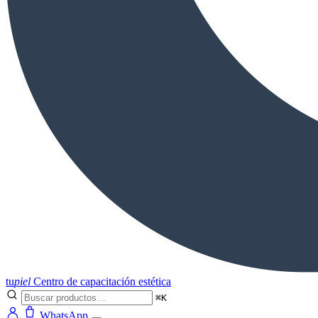
tu
piel
Centro de capacitación estética
⌘K
WhatsApp