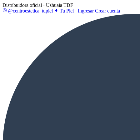
Distribuidora oficial · Ushuaia TDF
@centroestetica_tupiel
Tu Piel
·
Ingresar
Crear cuenta