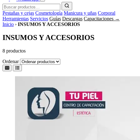
Pestañas y cejas
Cosmetología
Manicura y uñas
Corporal
Herramientas
Servicios
Guías
Descargas
Capacitaciones →
Inicio
›
INSUMOS Y ACCESORIOS
INSUMOS Y ACCESORIOS
8 productos
Ordenar