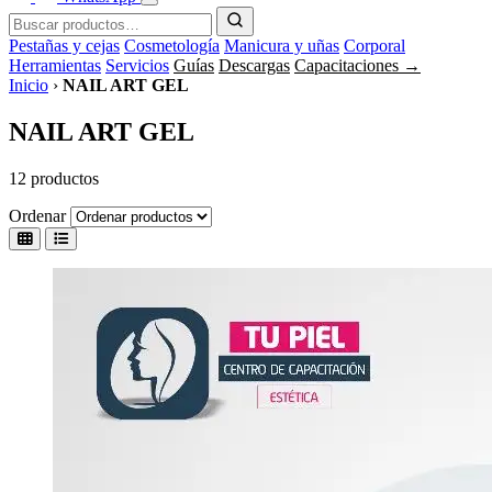
Pestañas y cejas
Cosmetología
Manicura y uñas
Corporal
Herramientas
Servicios
Guías
Descargas
Capacitaciones →
Inicio
›
NAIL ART GEL
NAIL ART GEL
12 productos
Ordenar