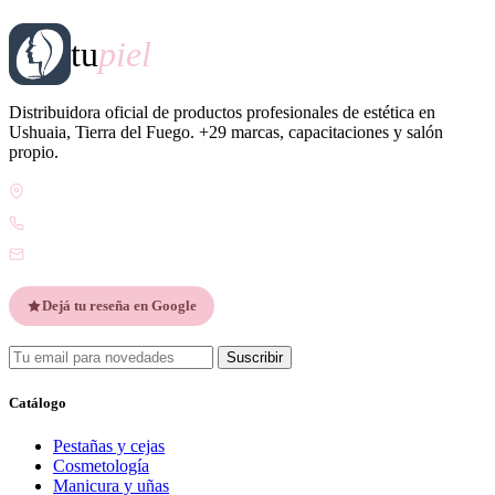
tu
piel
Distribuidora oficial de productos profesionales de estética en
Ushuaia, Tierra del Fuego. +29 marcas, capacitaciones y salón
propio.
Gdor. Pedro Godoy 25, V9410 Ushuaia, Tierra del Fuego
WhatsApp +54 9 2901 47-1630
contacto@esteticatupiel.com.ar
Dejá tu reseña en Google
Suscribir
Catálogo
Pestañas y cejas
Cosmetología
Manicura y uñas