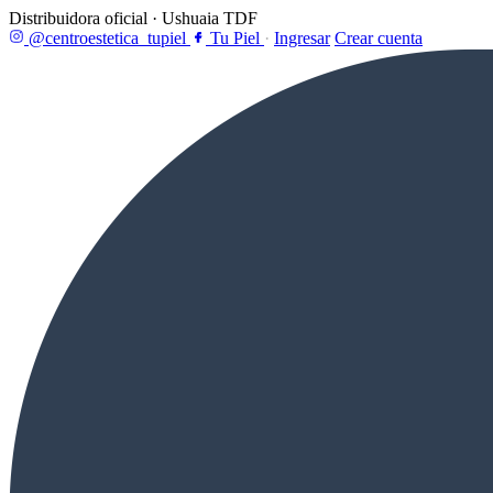
Distribuidora oficial · Ushuaia TDF
@centroestetica_tupiel
Tu Piel
·
Ingresar
Crear cuenta