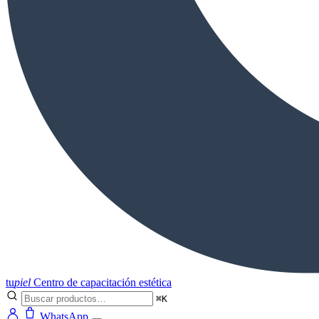
tu
piel
Centro de capacitación estética
⌘K
WhatsApp