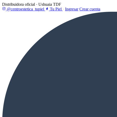
Distribuidora oficial · Ushuaia TDF
@centroestetica_tupiel
Tu Piel
·
Ingresar
Crear cuenta