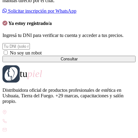
mandás directo por el chat.
Solicitar inscripción por WhatsApp
Ya estoy registrado/a
Ingresá tu DNI para verificar tu cuenta y acceder a tus precios.
No soy un robot
Consultar
tu
piel
Distribuidora oficial de productos profesionales de estética en
Ushuaia, Tierra del Fuego. +29 marcas, capacitaciones y salón
propio.
Gdor. Pedro Godoy 25, V9410 Ushuaia, Tierra del Fuego
WhatsApp +54 9 2901 47-1630
contacto@esteticatupiel.com.ar