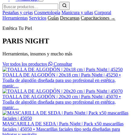
Pestañas y cejas
Cosmetología
Manicura y uñas
Corporal
Herramientas
Servicios
Guías
Descargas
Capacitaciones →
Estética Tu Piel
PARIS NIGHT
Herramientas, insumos y mucho más
Ver todos los productos
Consultar
TOALLA DE ALGODÓN | 20x18 cm | Paris Night | 45250
•
Toalla de algodón diseñada para uso profesional en estética,
manic…
TOALLA DE ALGODÓN | 20x20 cm | Paris Night | 45070
•
Toalla de algodón diseñada para uso profesional en estética,
manic…
MASCARILLA DE SEDA | Paris Night | Pack x50 mascarillas
faciales | 45050
• Mascarillas faciales tipo seda diseñadas para
hidratar y revitaliz…