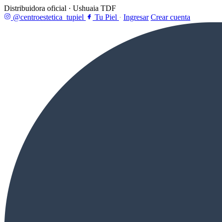
Distribuidora oficial · Ushuaia TDF
@centroestetica_tupiel
Tu Piel
·
Ingresar
Crear cuenta