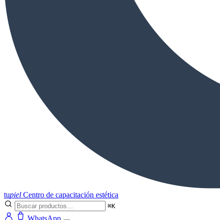
tu
piel
Centro de capacitación estética
⌘K
WhatsApp