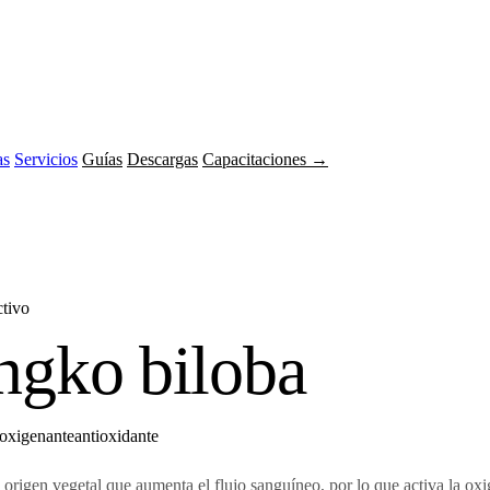
as
Servicios
Guías
Descargas
Capacitaciones →
ctivo
ngko biloba
oxigenante
antioxidante
 origen vegetal que aumenta el flujo sanguíneo, por lo que activa la oxi