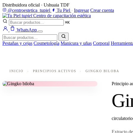
Distribuidora oficial · Ushuaia TDF
@centroestetica_tupiel
Tu Piel
·
Ingresar
Crear cuenta
tu
piel
Centro de capacitación estética
⌘K
WhatsApp
Pestañas y cejas
Cosmetología
Manicura y uñas
Corporal
Herramient
INICIO
›
PRINCIPIOS ACTIVOS
›
GINGKO BILOBA
Principio a
Gi
circulatorio
Extracto de