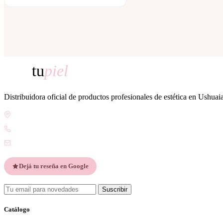
tu
piel
Distribuidora oficial de productos profesionales de estética en Ushuai
Gdor. Pedro Godoy 25, V9410 Ushuaia, Tierra del Fuego
WhatsApp +54 9 2901 47-1630
contacto@esteticatupiel.com.ar
Dejá tu reseña en Google
Suscribir
Catálogo