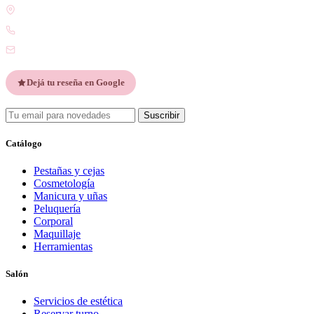
Gdor. Pedro Godoy 25, V9410 Ushuaia, Tierra del Fuego
WhatsApp +54 9 2901 47-1630
contacto@esteticatupiel.com.ar
Dejá tu reseña en Google
Suscribir
Catálogo
Pestañas y cejas
Cosmetología
Manicura y uñas
Peluquería
Corporal
Maquillaje
Herramientas
Salón
Servicios de estética
Reservar turno