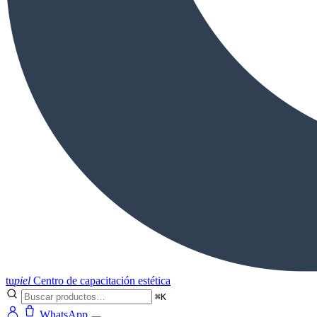
tu
piel
Centro de capacitación estética
⌘K
WhatsApp