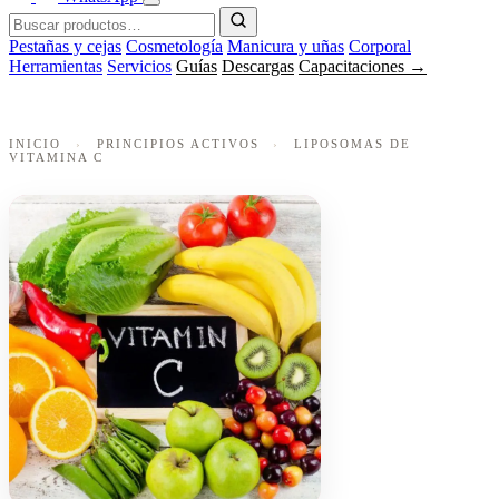
Pestañas y cejas
Cosmetología
Manicura y uñas
Corporal
Herramientas
Servicios
Guías
Descargas
Capacitaciones →
INICIO
›
PRINCIPIOS ACTIVOS
›
LIPOSOMAS DE
VITAMINA C