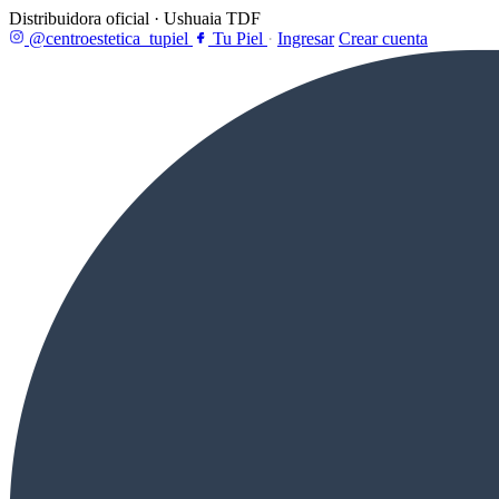
Distribuidora oficial · Ushuaia TDF
@centroestetica_tupiel
Tu Piel
·
Ingresar
Crear cuenta