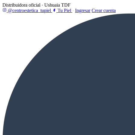
Distribuidora oficial · Ushuaia TDF
@centroestetica_tupiel
Tu Piel
·
Ingresar
Crear cuenta