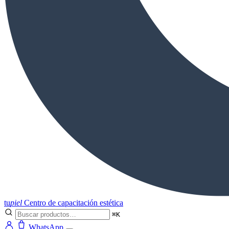
tu
piel
Centro de capacitación estética
⌘K
WhatsApp