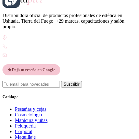
Distribuidora oficial de productos profesionales de estética en
Ushuaia, Tierra del Fuego. +29 marcas, capacitaciones y salón
propio.
Gdor. Pedro Godoy 25, V9410 Ushuaia, Tierra del Fuego
WhatsApp +54 9 2901 47-1630
contacto@esteticatupiel.com.ar
Dejá tu reseña en Google
Suscribir
Catálogo
Pestañas y cejas
Cosmetología
Manicura y uñas
Peluquería
Corporal
Maquillaje