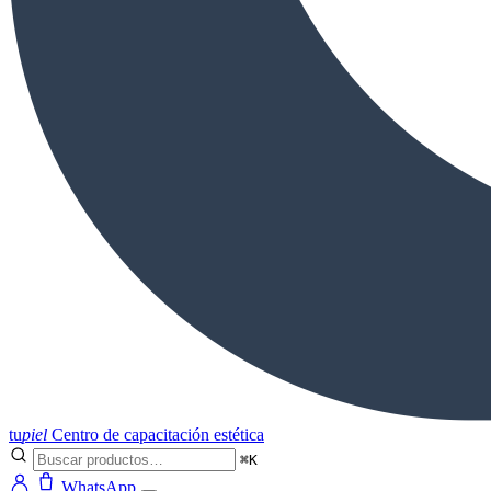
tu
piel
Centro de capacitación estética
⌘K
WhatsApp