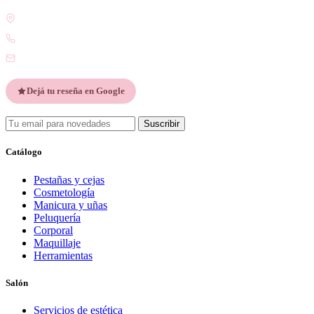
Gdor. Pedro Godoy 25, V9410 Ushuaia, Tierra del Fuego
WhatsApp +54 9 2901 47-1630
contacto@esteticatupiel.com.ar
Dejá tu reseña en Google
Suscribir
Catálogo
Pestañas y cejas
Cosmetología
Manicura y uñas
Peluquería
Corporal
Maquillaje
Herramientas
Salón
Servicios de estética