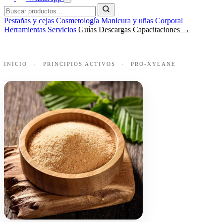
Pestañas y cejas
Cosmetología
Manicura y uñas
Corporal
Herramientas
Servicios
Guías
Descargas
Capacitaciones →
INICIO
›
PRINCIPIOS ACTIVOS
›
PRO-XYLANE