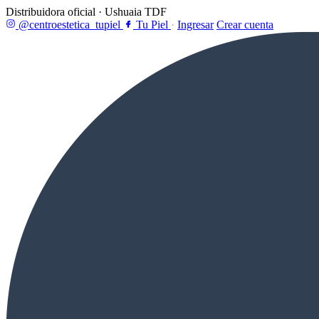
Distribuidora oficial · Ushuaia TDF
@centroestetica_tupiel
Tu Piel
·
Ingresar
Crear cuenta