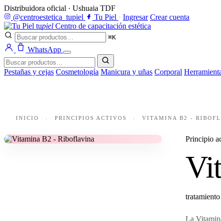
Distribuidora oficial · Ushuaia TDF
@centroestetica_tupiel
Tu Piel
·
Ingresar
Crear cuenta
tu
piel
Centro de capacitación estética
⌘K
WhatsApp
Pestañas y cejas
Cosmetología
Manicura y uñas
Corporal
Herramient
INICIO
›
PRINCIPIOS ACTIVOS
›
VITAMINA B2 - RIBOF
Principio a
Vi
tratamiento
La Vitamina