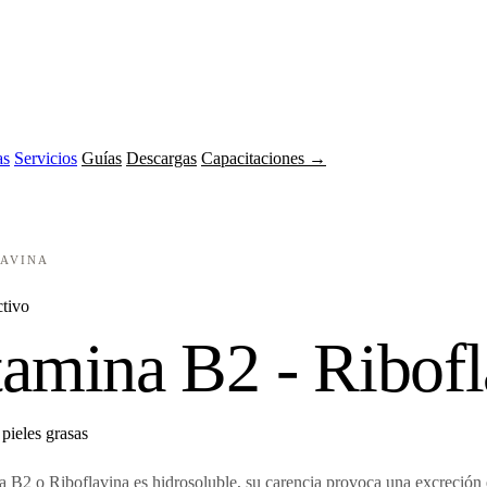
as
Servicios
Guías
Descargas
Capacitaciones →
LAVINA
ctivo
tamina B2 - Ribofl
 pieles grasas
 B2 o Riboflavina es hidrosoluble, su carencia provoca una excreción e