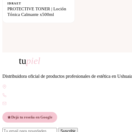
IDRAET
PROTECTIVE TONER | Loción
Tónica Calmante x500ml
tu
piel
Distribuidora oficial de productos profesionales de estética en Ushuai
Gdor. Pedro Godoy 25, V9410 Ushuaia, Tierra del Fuego
WhatsApp +54 9 2901 47-1630
contacto@esteticatupiel.com.ar
Dejá tu reseña en Google
Suscribir