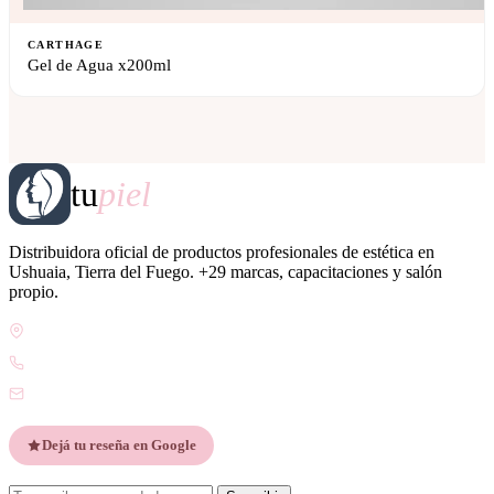
CARTHAGE
Gel de Agua x200ml
tu
piel
Distribuidora oficial de productos profesionales de estética en
Ushuaia, Tierra del Fuego. +29 marcas, capacitaciones y salón
propio.
Gdor. Pedro Godoy 25, V9410 Ushuaia, Tierra del Fuego
WhatsApp +54 9 2901 47-1630
contacto@esteticatupiel.com.ar
Dejá tu reseña en Google