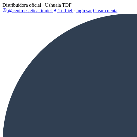
Distribuidora oficial · Ushuaia TDF
@centroestetica_tupiel
Tu Piel
·
Ingresar
Crear cuenta