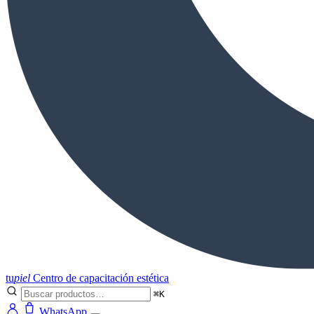
tu
piel
Centro de capacitación estética
⌘K
WhatsApp