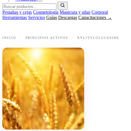
Pestañas y cejas
Cosmetología
Manicura y uñas
Corporal
Herramientas
Servicios
Guías
Descargas
Capacitaciones →
INICIO
›
PRINCIPIOS ACTIVOS
›
XYLITYLGLUCOSIDE