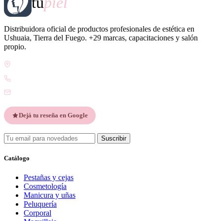
tu
piel
Distribuidora oficial de productos profesionales de estética en
Ushuaia, Tierra del Fuego. +29 marcas, capacitaciones y salón
propio.
Gdor. Pedro Godoy 25, V9410 Ushuaia, Tierra del Fuego
WhatsApp +54 9 2901 47-1630
contacto@esteticatupiel.com.ar
Dejá tu reseña en Google
Suscribir
Catálogo
Pestañas y cejas
Cosmetología
Manicura y uñas
Peluquería
Corporal