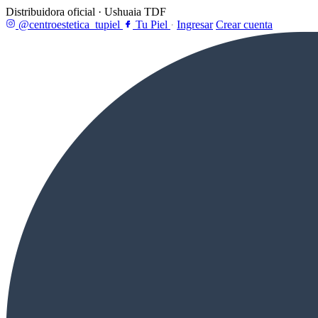
Distribuidora oficial · Ushuaia TDF
@centroestetica_tupiel
Tu Piel
·
Ingresar
Crear cuenta