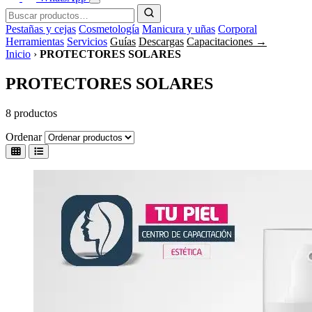
Pestañas y cejas
Cosmetología
Manicura y uñas
Corporal
Herramientas
Servicios
Guías
Descargas
Capacitaciones →
Inicio
›
PROTECTORES SOLARES
PROTECTORES SOLARES
8 productos
Ordenar