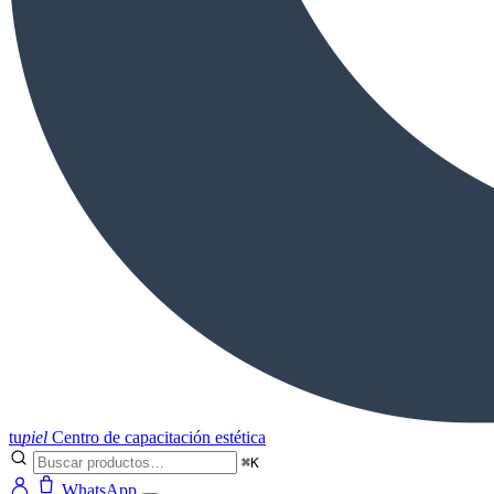
tu
piel
Centro de capacitación estética
⌘K
WhatsApp