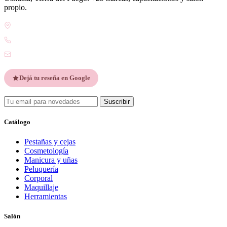
propio.
Gdor. Pedro Godoy 25, V9410 Ushuaia, Tierra del Fuego
WhatsApp +54 9 2901 47-1630
contacto@esteticatupiel.com.ar
Dejá tu reseña en Google
Suscribir
Catálogo
Pestañas y cejas
Cosmetología
Manicura y uñas
Peluquería
Corporal
Maquillaje
Herramientas
Salón