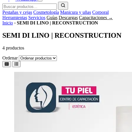
Pestañas y cejas
Cosmetología
Manicura y uñas
Corporal
Herramientas
Servicios
Guías
Descargas
Capacitaciones →
Inicio
›
SEMI DI LINO | RECONSTRUCTION
SEMI DI LINO | RECONSTRUCTION
4 productos
Ordenar