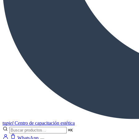
tu
piel
Centro de capacitación estética
⌘K
WhatsApp