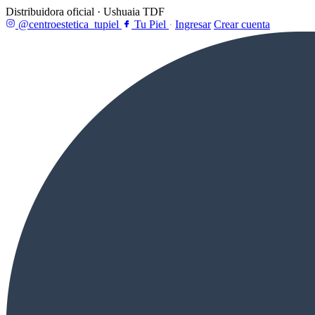
Distribuidora oficial · Ushuaia TDF
@centroestetica_tupiel
Tu Piel
·
Ingresar
Crear cuenta