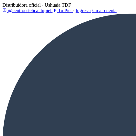
Distribuidora oficial · Ushuaia TDF
@centroestetica_tupiel
Tu Piel
·
Ingresar
Crear cuenta