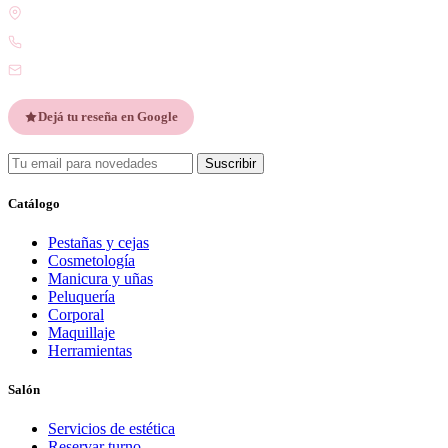
Gdor. Pedro Godoy 25, V9410 Ushuaia, Tierra del Fuego
WhatsApp +54 9 2901 47-1630
contacto@esteticatupiel.com.ar
Dejá tu reseña en Google
Suscribir
Catálogo
Pestañas y cejas
Cosmetología
Manicura y uñas
Peluquería
Corporal
Maquillaje
Herramientas
Salón
Servicios de estética
Reservar turno