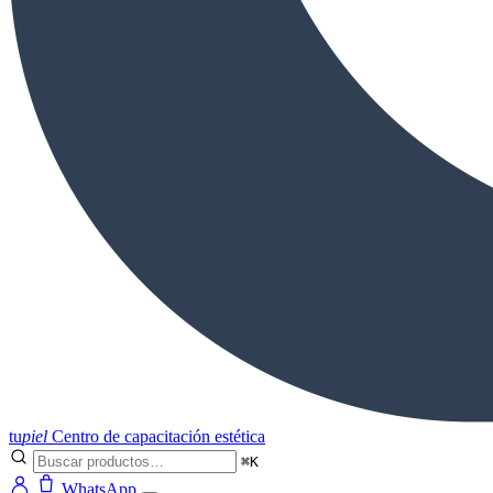
tu
piel
Centro de capacitación estética
⌘K
WhatsApp