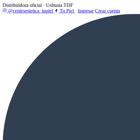
Distribuidora oficial · Ushuaia TDF
@centroestetica_tupiel
Tu Piel
·
Ingresar
Crear cuenta