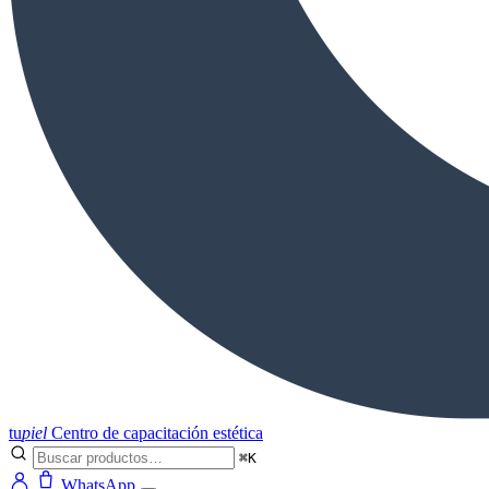
tu
piel
Centro de capacitación estética
⌘K
WhatsApp