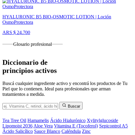
HYALURONIC B5 BIO-OSMOTIC LOTION | Loción
OsmoProtectora
ARS $ 24.700
Glosario profesional
Diccionario de
principios activos
Buscá cualquier ingrediente activo y encontrá los productos de Tu
Piel que lo contienen. Ideal para profesionales que arman
tratamientos a medida.
Buscar
Tea Tree Oil
Hamamelis
Ácido Hialurónico
Xylitylglucoside
Lipomoist 2036
Aloe Vera
Vitamina E (Tocoferol)
Sepicontrol A5
Ácido Salicílico
Sauce Blanco
Caléndula
Zinc