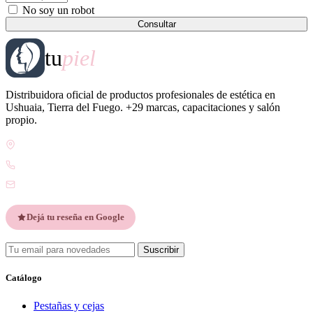
No soy un robot
Consultar
tu
piel
Distribuidora oficial de productos profesionales de estética en
Ushuaia, Tierra del Fuego. +29 marcas, capacitaciones y salón
propio.
Gdor. Pedro Godoy 25, V9410 Ushuaia, Tierra del Fuego
WhatsApp +54 9 2901 47-1630
contacto@esteticatupiel.com.ar
Dejá tu reseña en Google
Suscribir
Catálogo
Pestañas y cejas