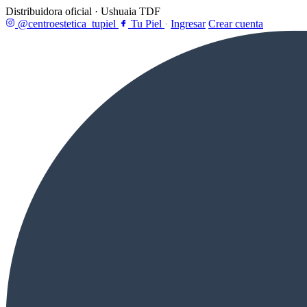
Distribuidora oficial · Ushuaia TDF
@centroestetica_tupiel
Tu Piel
·
Ingresar
Crear cuenta