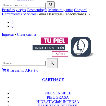
Pestañas y cejas
Cosmetología
Manicura y uñas
Corporal
Herramientas
Servicios
Guías
Descargas
Capacitaciones →
Ingresar
·
Crear cuenta
0
Tu carrito
ARS $
0
CARTHAGE
PIEL SENSIBLE
PIEL GRASA
HIDRATACIóN INTENSA
BLUE TECH DEFENSE