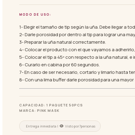
MODO DE USO:
1- Elegir el tamaño de tip según la uña. Debe llegar a to
2- Darle porosidad por dentro al tip para lograr una ma
3- Preparar la uña natural correctamente.
4- Colocar el producto con el que vayamos a adherirlo, p
5- Colocar el tip a 45º con respecto a la uña natural, e 
6- Curarlo en cabina por 60 segundos.
7- En caso de ser necesario, cortarlo y limarlo hasta te
8- Con una lima buffer darle porosidad para una mayor
CAPACIDAD: 1 PAQUETE 50PCS
MARCA: PINK MASK
Entrega inmediata |
Visto por
7
personas