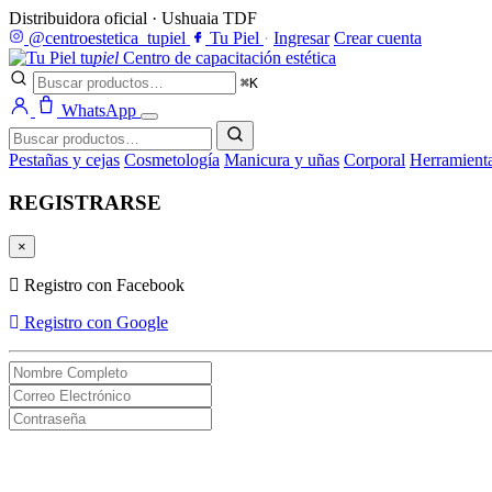
Distribuidora oficial · Ushuaia TDF
@centroestetica_tupiel
Tu Piel
·
Ingresar
Crear cuenta
tu
piel
Centro de capacitación estética
⌘K
WhatsApp
Pestañas y cejas
Cosmetología
Manicura y uñas
Corporal
Herramient
REGISTRARSE
×
Registro con Facebook
Registro con Google