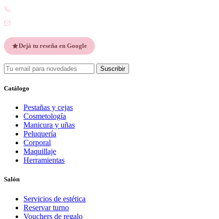
WhatsApp +54 9 2901 47-1630
contacto@esteticatupiel.com.ar
Dejá tu reseña en Google
Suscribir
Catálogo
Pestañas y cejas
Cosmetología
Manicura y uñas
Peluquería
Corporal
Maquillaje
Herramientas
Salón
Servicios de estética
Reservar turno
Vouchers de regalo