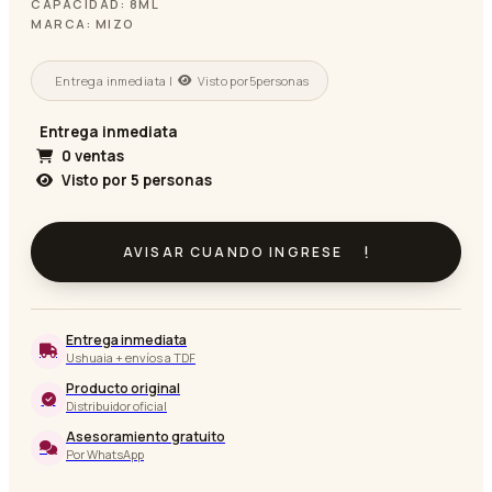
CAPACIDAD: 8ML
MARCA: MIZO
Entrega inmediata |
Visto por
5
personas
Entrega inmediata
0 ventas
Visto por
5
personas
AVISAR CUANDO INGRESE
Entrega inmediata
Ushuaia + envíos a TDF
Producto original
Distribuidor oficial
Asesoramiento gratuito
Por WhatsApp