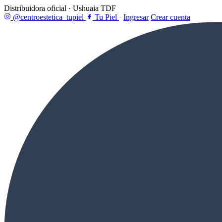
Distribuidora oficial · Ushuaia TDF
@centroestetica_tupiel
Tu Piel
·
Ingresar
Crear cuenta