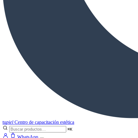
tu
piel
Centro de capacitación estética
⌘K
WhatsApp