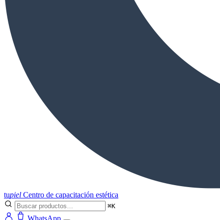
tu
piel
Centro de capacitación estética
⌘K
WhatsApp