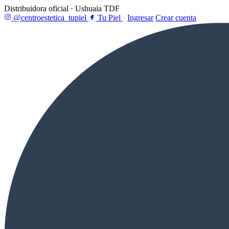
Distribuidora oficial · Ushuaia TDF
@centroestetica_tupiel
Tu Piel
·
Ingresar
Crear cuenta