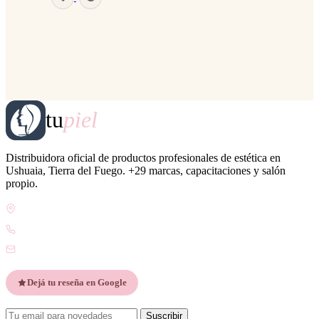
tu
piel
Distribuidora oficial de productos profesionales de estética en
Ushuaia, Tierra del Fuego. +29 marcas, capacitaciones y salón
propio.
Gdor. Pedro Godoy 25, V9410 Ushuaia, Tierra del Fuego
WhatsApp +54 9 2901 47-1630
contacto@esteticatupiel.com.ar
Dejá tu reseña en Google
Suscribir