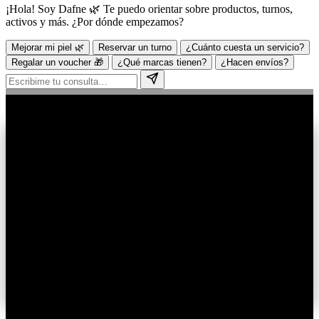
¡Hola! Soy Dafne 🌿 Te puedo orientar sobre productos, turnos,
activos y más. ¿Por dónde empezamos?
Mejorar mi piel 🌿
Reservar un turno
¿Cuánto cuesta un servicio?
Regalar un voucher 🎁
¿Qué marcas tienen?
¿Hacen envíos?