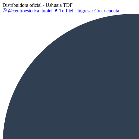
Distribuidora oficial · Ushuaia TDF
@centroestetica_tupiel
Tu Piel
·
Ingresar
Crear cuenta