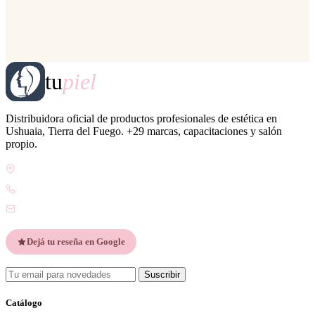
tu
piel
Distribuidora oficial de productos profesionales de estética en
Ushuaia, Tierra del Fuego. +29 marcas, capacitaciones y salón
propio.
Gdor. Pedro Godoy 25, V9410 Ushuaia, Tierra del Fuego
WhatsApp +54 9 2901 47-1630
contacto@esteticatupiel.com.ar
Dejá tu reseña en Google
Suscribir
Catálogo