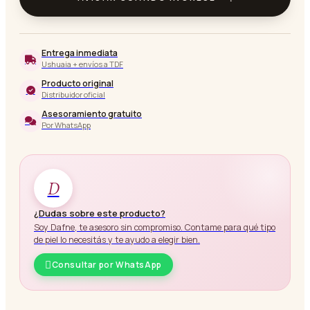
Entrega inmediata
Ushuaia + envíos a TDF
Producto original
Distribuidor oficial
Asesoramiento gratuito
Por WhatsApp
D
¿Dudas sobre este producto?
Soy Dafne, te asesoro sin compromiso. Contame para qué tipo
de piel lo necesitás y te ayudo a elegir bien.
Consultar por WhatsApp