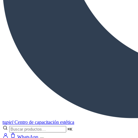
tu
piel
Centro de capacitación estética
⌘K
WhatsApp