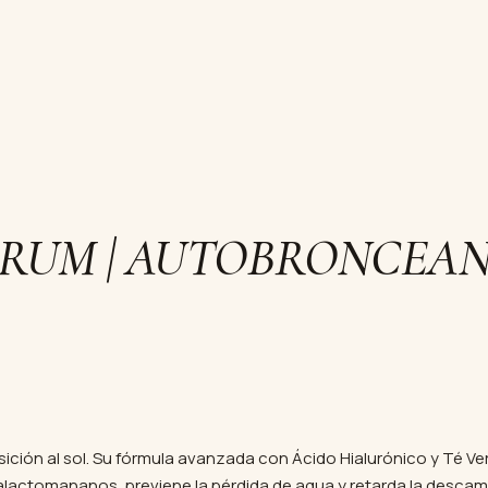
RUM | AUTOBRONCEANT
ición al sol. Su fórmula avanzada con Ácido Hialurónico y Té V
Galactomananos, previene la pérdida de agua y retarda la descama