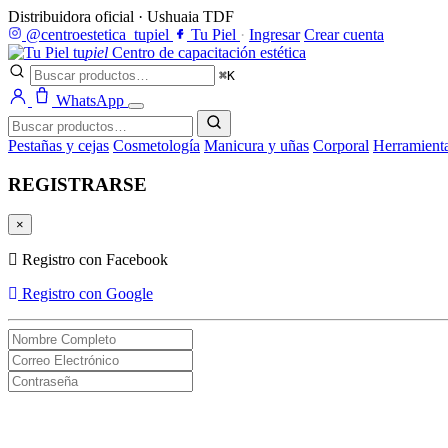
Distribuidora oficial · Ushuaia TDF
@centroestetica_tupiel
Tu Piel
·
Ingresar
Crear cuenta
tu
piel
Centro de capacitación estética
⌘K
WhatsApp
Pestañas y cejas
Cosmetología
Manicura y uñas
Corporal
Herramient
REGISTRARSE
×
Registro con Facebook
Registro con Google