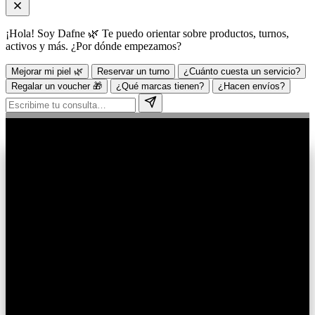
¡Hola! Soy Dafne 🌿 Te puedo orientar sobre productos, turnos,
activos y más. ¿Por dónde empezamos?
Mejorar mi piel 🌿
Reservar un turno
¿Cuánto cuesta un servicio?
Regalar un voucher 🎁
¿Qué marcas tienen?
¿Hacen envíos?