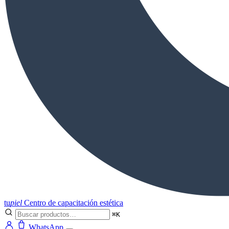
tu
piel
Centro de capacitación estética
⌘K
WhatsApp