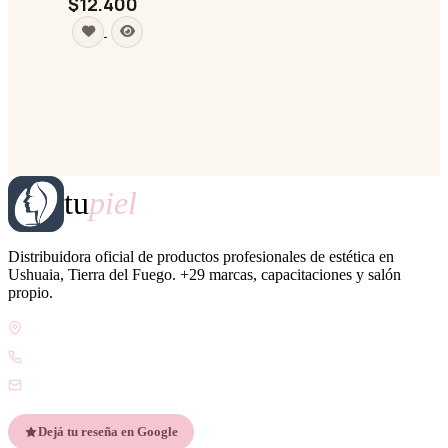
$12.400
tu
piel
Distribuidora oficial de productos profesionales de estética en
Ushuaia, Tierra del Fuego. +29 marcas, capacitaciones y salón
propio.
Gdor. Pedro Godoy 25, V9410 Ushuaia, Tierra del Fuego
WhatsApp +54 9 2901 47-1630
contacto@esteticatupiel.com.ar
Dejá tu reseña en Google