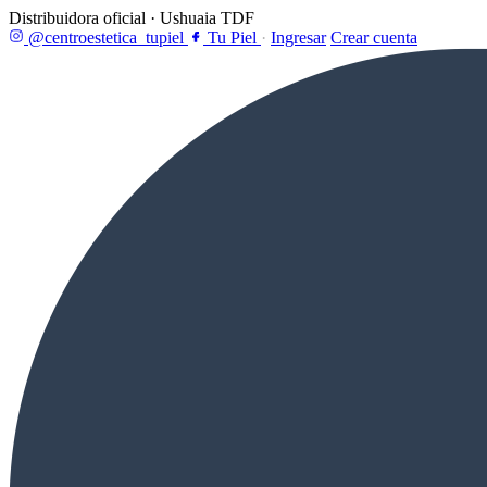
Distribuidora oficial · Ushuaia TDF
@centroestetica_tupiel
Tu Piel
·
Ingresar
Crear cuenta