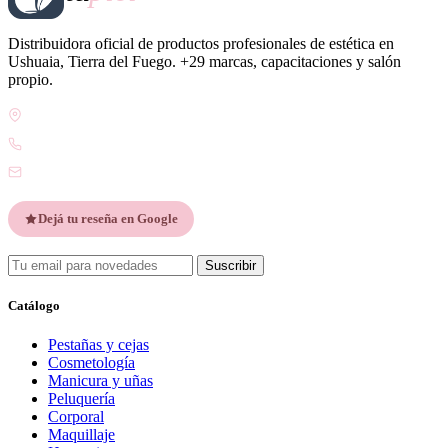
Distribuidora oficial de productos profesionales de estética en
Ushuaia, Tierra del Fuego. +29 marcas, capacitaciones y salón
propio.
Gdor. Pedro Godoy 25, V9410 Ushuaia, Tierra del Fuego
WhatsApp +54 9 2901 47-1630
contacto@esteticatupiel.com.ar
Dejá tu reseña en Google
Suscribir
Catálogo
Pestañas y cejas
Cosmetología
Manicura y uñas
Peluquería
Corporal
Maquillaje