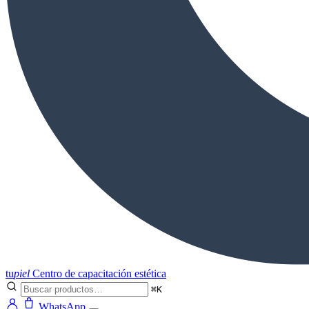
tu
piel
Centro de capacitación estética
⌘K
WhatsApp