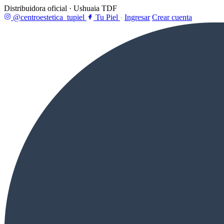
Distribuidora oficial · Ushuaia TDF
@centroestetica_tupiel
Tu Piel
·
Ingresar
Crear cuenta