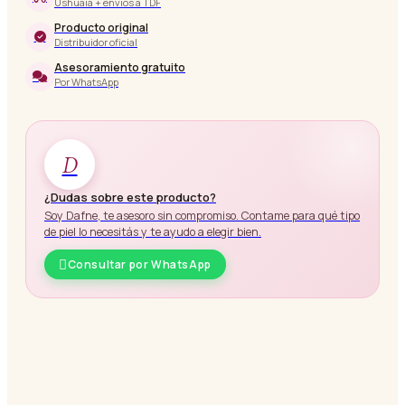
Ushuaia + envíos a TDF
Producto original
Distribuidor oficial
Asesoramiento gratuito
Por WhatsApp
D
¿Dudas sobre este producto?
Soy Dafne, te asesoro sin compromiso. Contame para qué tipo
de piel lo necesitás y te ayudo a elegir bien.
Consultar por WhatsApp