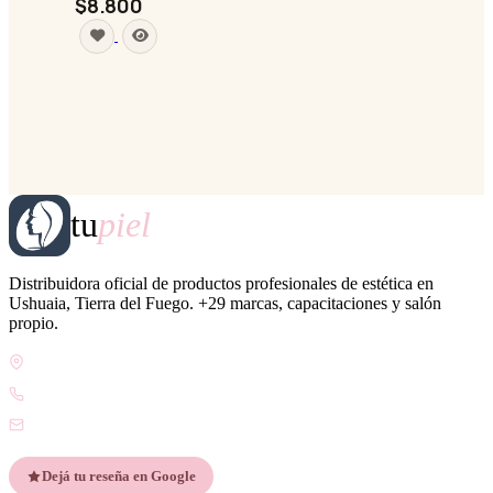
$8.800
tu
piel
Distribuidora oficial de productos profesionales de estética en
Ushuaia, Tierra del Fuego. +29 marcas, capacitaciones y salón
propio.
Gdor. Pedro Godoy 25, V9410 Ushuaia, Tierra del Fuego
WhatsApp +54 9 2901 47-1630
contacto@esteticatupiel.com.ar
Dejá tu reseña en Google