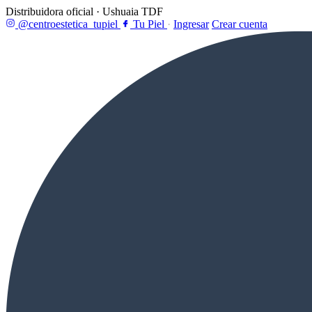
Distribuidora oficial · Ushuaia TDF
@centroestetica_tupiel
Tu Piel
·
Ingresar
Crear cuenta