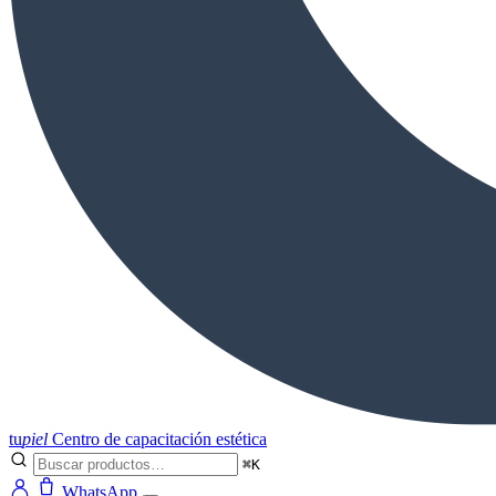
tu
piel
Centro de capacitación estética
⌘K
WhatsApp