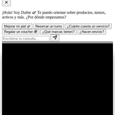
¡Hola! Soy Dafne 🌿 Te puedo orientar sobre productos, turnos,
activos y más. ¿Por dónde empezamos?
Mejorar mi piel 🌿
Reservar un turno
¿Cuánto cuesta un servicio?
Regalar un voucher 🎁
¿Qué marcas tienen?
¿Hacen envíos?