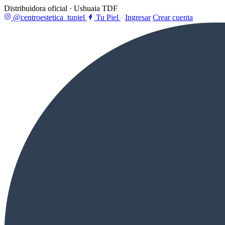
Distribuidora oficial · Ushuaia TDF
@centroestetica_tupiel
Tu Piel
·
Ingresar
Crear cuenta