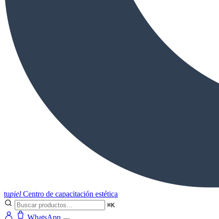
tu
piel
Centro de capacitación estética
⌘K
WhatsApp