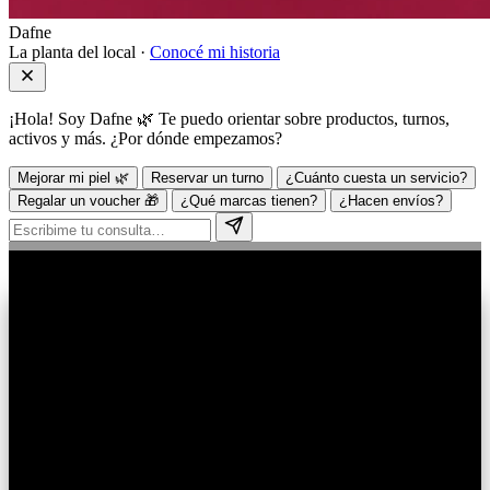
Dafne
La planta del local ·
Conocé mi historia
¡Hola! Soy Dafne 🌿 Te puedo orientar sobre productos, turnos,
activos y más. ¿Por dónde empezamos?
Mejorar mi piel 🌿
Reservar un turno
¿Cuánto cuesta un servicio?
Regalar un voucher 🎁
¿Qué marcas tienen?
¿Hacen envíos?