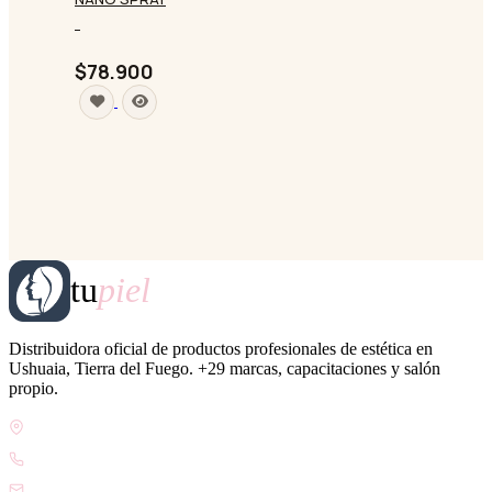
-
$78.900
tu
piel
Distribuidora oficial de productos profesionales de estética en
Ushuaia, Tierra del Fuego. +29 marcas, capacitaciones y salón
propio.
Gdor. Pedro Godoy 25, V9410 Ushuaia, Tierra del Fuego
WhatsApp +54 9 2901 47-1630
contacto@esteticatupiel.com.ar