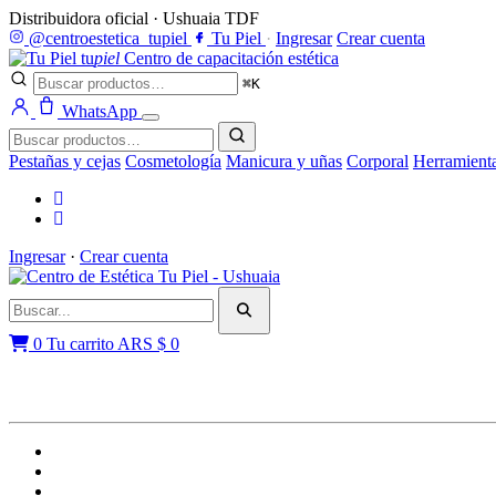
Distribuidora oficial · Ushuaia TDF
@centroestetica_tupiel
Tu Piel
·
Ingresar
Crear cuenta
tu
piel
Centro de capacitación estética
⌘K
WhatsApp
Pestañas y cejas
Cosmetología
Manicura y uñas
Corporal
Herramient
Ingresar
·
Crear cuenta
0
Tu carrito
ARS $
0